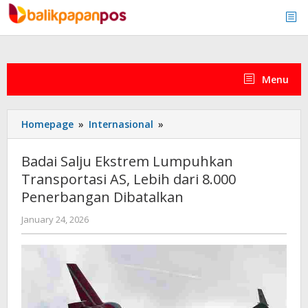
Skip
to
content
Menu
Badai
Homepage
»
Internasional
»
Salju
Ekstrem
Badai Salju Ekstrem Lumpuhkan
Lumpuhkan
Transportasi AS, Lebih dari 8.000
Transportasi
Penerbangan Dibatalkan
AS,
Lebih
by
January 24, 2026
dari
admin
8.000
Penerbangan
Dibatalkan