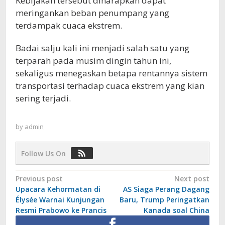
Kebijakan tersebut diharapkan dapat
meringankan beban penumpang yang
terdampak cuaca ekstrem.
Badai salju kali ini menjadi salah satu yang
terparah pada musim dingin tahun ini,
sekaligus menegaskan betapa rentannya sistem
transportasi terhadap cuaca ekstrem yang kian
sering terjadi.
by
admin
Follow Us On
Post
Previous post
Next post
Upacara Kehormatan di
AS Siaga Perang Dagang
navigation
Élysée Warnai Kunjungan
Baru, Trump Peringatkan
Resmi Prabowo ke Prancis
Kanada soal China