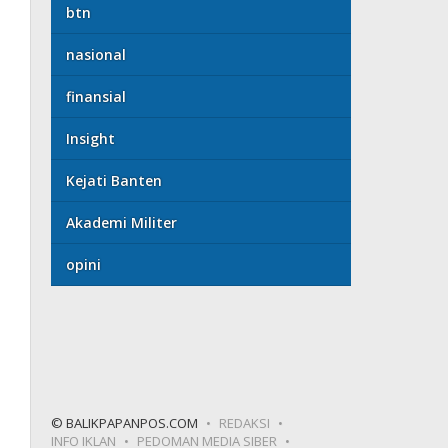
btn
nasional
finansial
Insight
Kejati Banten
Akademi Militer
opini
© BALIKPAPANPOS.COM
REDAKSI
INFO IKLAN
PEDOMAN MEDIA SIBER