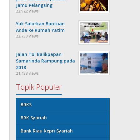
Jamu Pelangsing
22,922 views
Yuk Salurkan Bantuan
Anda ke Rumah Yatim
22,739 views
Jalan Tol Balikpapan-
Samarinda Rampung pada
2018
21,483 views
Topik Populer
BRKS
BRK Syariah
Bank Riau Kepri Syariah