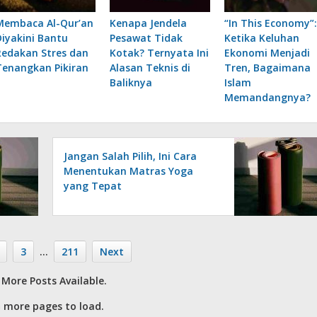
Membaca Al-Qur’an
Kenapa Jendela
“In This Economy”:
Diyakini Bantu
Pesawat Tidak
Ketika Keluhan
Redakan Stres dan
Kotak? Ternyata Ini
Ekonomi Menjadi
Tenangkan Pikiran
Alasan Teknis di
Tren, Bagaimana
Baliknya
Islam
Memandangnya?
Jangan Salah Pilih, Ini Cara
Menentukan Matras Yoga
yang Tepat
3
…
211
Next
More Posts Available.
 more pages to load.