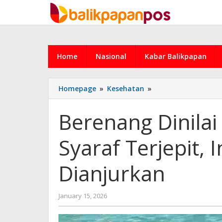
Skip
to
content
Home
Nasional
Kabar Balikpapan
Berenang
Homepage
»
Kesehatan
»
Dinilai
Efektif
Berenang Dinilai
Redakan
Nyeri
Syaraf Terjepit,
Syaraf
Terjepit,
Ini
Dianjurkan
Cara
yang
Aman
by
January 15, 2026
dan
admin
Dianjurkan