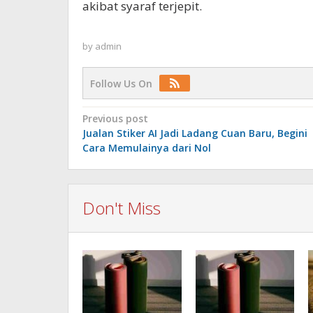
akibat syaraf terjepit.
by
admin
Follow Us On
Post
Previous post
Jualan Stiker AI Jadi Ladang Cuan Baru, Begini
navigation
Cara Memulainya dari Nol
Don't Miss