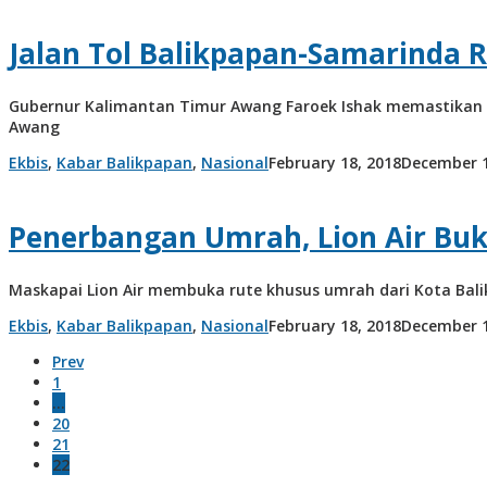
Jalan Tol Balikpapan-Samarinda
Gubernur Kalimantan Timur Awang Faroek Ishak memastikan 
Awang
Ekbis
,
Kabar Balikpapan
,
Nasional
February 18, 2018
December 1
Penerbangan Umrah, Lion Air Bu
Maskapai Lion Air membuka rute khusus umrah dari Kota Bal
Ekbis
,
Kabar Balikpapan
,
Nasional
February 18, 2018
December 1
Prev
1
…
20
21
22