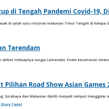
tup di Tengah Pandemi Covid-19, 
masak di salah satu restoran makanan Timur Tengah di Kelapa G
an Terendam
 akibat meluapnya sungai Lamandau. Enam kecamatan terenda
at Pilihan Road Show Asian Games 
ng, Surabaya dan Makassar dipilih menjadi tempat menggelar 
by
Share
Tweet
admin