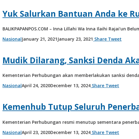
Yuk Salurkan Bantuan Anda ke 
BALIKPAPANPOS.COM – Inna Lillahi Wa Inna Ilaihi Rajai’un Bel
by
Nasional
January 21, 2021
January 23, 2021
Share
Tweet
admin
Mudik Dilarang, Sanksi Denda Ak
Kementerian Perhubungan akan memberlakukan sanksi denda s
by
Nasional
April 24, 2020
December 13, 2024
Share
Tweet
admin
Kemenhub Tutup Seluruh Penerb
Kementerian Perhubungan resmi menutup sementara penerban
by
Nasional
April 23, 2020
December 13, 2024
Share
Tweet
admin