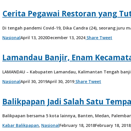
Cerita Pegawai Restoran yang Tu
Di tengah pandemi Covid-19, Dika Candra (24), seorang juru 
by
Nasional
April 13, 2020
December 13, 2024
Share
Tweet
admin
Lamandau Banjir, Enam Kecamat
LAMANDAU – Kabupaten Lamandau, Kalimantan Tengah banjir
by
Nasional
April 30, 2019
April 30, 2019
Share
Tweet
balikpapanpos
Balikpapan Jadi Salah Satu Temp
Balikpapan bersama 5 kota lainnya, Banten, Medan, Palemba
Kabar Balikpapan
,
Nasional
February 18, 2018
February 18, 2018