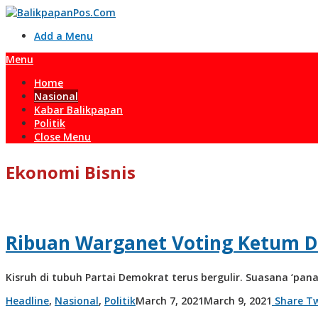
Skip
to
Add a Menu
content
Menu
Home
Nasional
Kabar Balikpapan
Politik
Close Menu
Ekonomi Bisnis
Ribuan Warganet Voting Ketum D
Kisruh di tubuh Partai Demokrat terus bergulir. Suasana ‘pan
by
Headline
,
Nasional
,
Politik
March 7, 2021
March 9, 2021
Share
Tw
admin