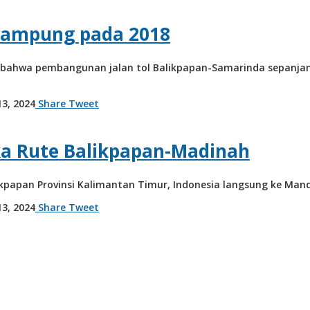
 Rampung pada 2018
bahwa pembangunan jalan tol Balikpapan-Samarinda sepanjang
by
3, 2024
Share
Tweet
admin
ka Rute Balikpapan-Madinah
ikpapan Provinsi Kalimantan Timur, Indonesia langsung ke Ma
by
3, 2024
Share
Tweet
admin