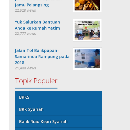
Jamu Pelangsing
22,928 views
Yuk Salurkan Bantuan
Anda ke Rumah Yatim
22,777 views
Jalan Tol Balikpapan-
Samarinda Rampung pada
2018
21,488 views
Topik Populer
BRKS
BRK Syariah
Bank Riau Kepri Syariah