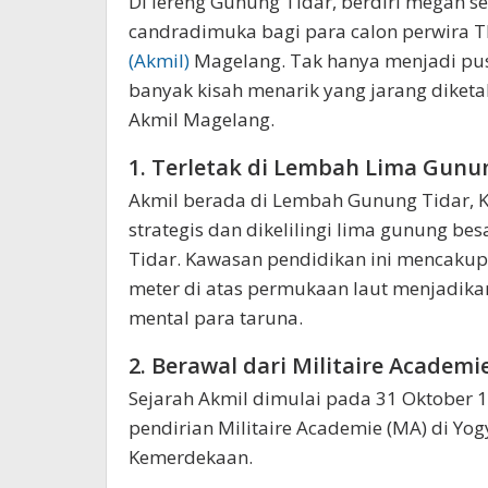
Di lereng Gunung Tidar, berdiri megah 
candradimuka bagi para calon perwira T
(Akmil)
Magelang. Tak hanya menjadi pus
banyak kisah menarik yang jarang diketah
Akmil Magelang.
1. Terletak di Lembah Lima Gunu
Akmil berada di Lembah Gunung Tidar, K
strategis dan dikelilingi lima gunung b
Tidar. Kawasan pendidikan ini mencakup l
meter di atas permukaan laut menjadikann
mental para taruna.
2. Berawal dari Militaire Academi
Sejarah Akmil dimulai pada 31 Oktober 
pendirian Militaire Academie (MA) di Yo
Kemerdekaan.