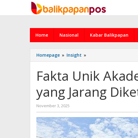
Skip
to
content
Home
Nasional
Kabar Balikpapan
Fakta
Homepage
»
Insight
»
Unik
Akademi
Fakta Unik Akad
Militer
Magelang
yang Jarang Dike
yang
Jarang
Diketahui
by
November 3, 2025
Publik
admin