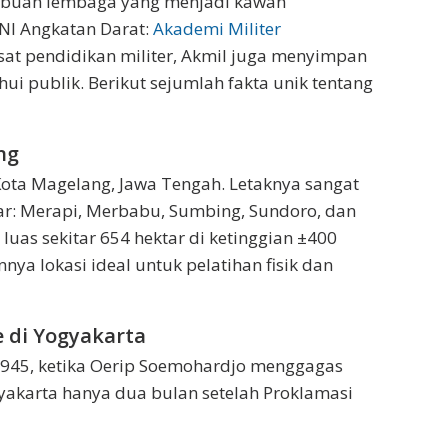
sebuah lembaga yang menjadi kawah
NI Angkatan Darat:
Akademi Militer
at pendidikan militer, Akmil juga menyimpan
ui publik. Berikut sejumlah fakta unik tentang
ng
ota Magelang, Jawa Tengah. Letaknya sangat
esar: Merapi, Merbabu, Sumbing, Sundoro, dan
uas sekitar 654 hektar di ketinggian ±400
ya lokasi ideal untuk pelatihan fisik dan
e di Yogyakarta
1945, ketika Oerip Soemohardjo menggagas
gyakarta hanya dua bulan setelah Proklamasi