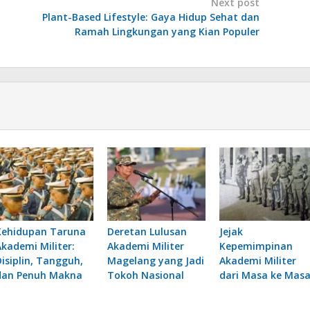
Next post
Plant-Based Lifestyle: Gaya Hidup Sehat dan
Ramah Lingkungan yang Kian Populer
Kehidupan Taruna
Deretan Lulusan
Jejak
Akademi Militer:
Akademi Militer
Kepemimpinan
Disiplin, Tangguh,
Magelang yang Jadi
Akademi Militer
dan Penuh Makna
Tokoh Nasional
dari Masa ke Mas