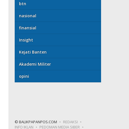
btn
nasional
finansial
Insight
Kejati Banten
Akademi Militer
opini
© BALIKPAPANPOS.COM
REDAKSI
INFO IKLAN
PEDOMAN MEDIA SIBER