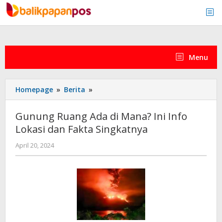
Skip
to
content
Menu
Gunung
Homepage
»
Berita
»
Ruang
Ada
Gunung Ruang Ada di Mana? Ini Info
di
Lokasi dan Fakta Singkatnya
Mana?
Ini
by
April 20, 2024
Info
admin
Lokasi
dan
Fakta
Singkatnya