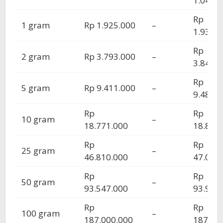
1.046.
Rp
1 gram
Rp 1.925.000
–
1.936.
Rp
2 gram
Rp 3.793.000
–
3.840.
Rp
5 gram
Rp 9.411.000
–
9.488.
Rp
Rp
10 gram
–
18.771.000
18.876
Rp
Rp
25 gram
–
46.810.000
47.096
Rp
Rp
50 gram
–
93.547.000
93.998
Rp
Rp
100 gram
–
187.000.000
187.92