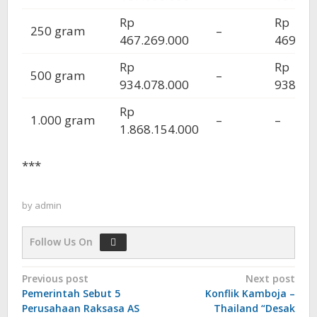
Rp
Rp
250 gram
–
467.269.000
469.66
Rp
Rp
500 gram
–
934.078.000
938.22
Rp
1.000 gram
–
–
1.868.154.000
***
by
admin
Follow Us On
Post
Previous post
Next post
Pemerintah Sebut 5
Konflik Kamboja –
navigation
Perusahaan Raksasa AS
Thailand “Desak