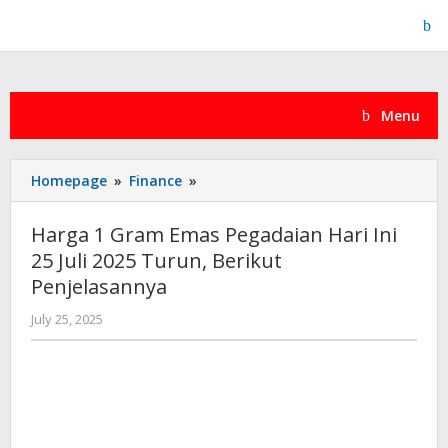
Skip
to
content
Menu
Harga
Homepage
»
Finance
»
1
Gram
Harga 1 Gram Emas Pegadaian Hari Ini
Emas
25 Juli 2025 Turun, Berikut
Pegadaian
Penjelasannya
Hari
Ini
by
July 25, 2025
25
admin
Juli
2025
Turun,
Berikut
Penjelasannya