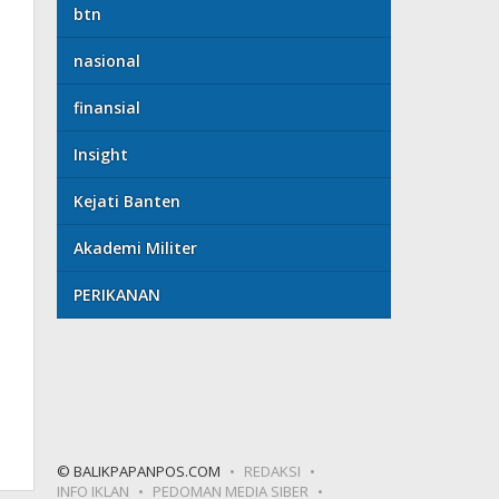
btn
nasional
finansial
Insight
Kejati Banten
Akademi Militer
PERIKANAN
© BALIKPAPANPOS.COM
REDAKSI
INFO IKLAN
PEDOMAN MEDIA SIBER