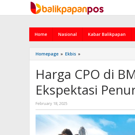
Skip
to
content
Home
Nasional
Kabar Balikpapan
Harga
Homepage
»
Ekbis
»
CPO
di
Harga CPO di BM
BMD
Melonjak
Ekspektasi Penu
Akibat
Ekspektasi
Penurunan
by
February 18, 2025
Produksi
admin