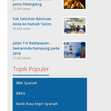
Jamu Pelangsing
22,906 views
Yuk Salurkan Bantuan
Anda ke Rumah Yatim
22,668 views
Jalan Tol Balikpapan-
Samarinda Rampung pada
2018
21,467 views
Topik Populer
BRK Syariah
BRKS
Bank Riau Kepri Syariah