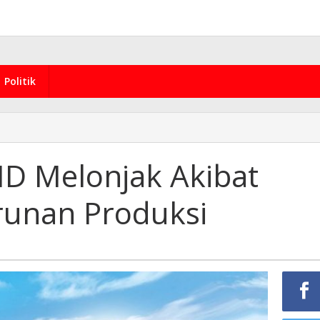
Politik
D Melonjak Akibat
runan Produksi