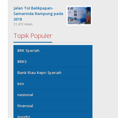
Jalan Tol Balikpapan-
Samarinda Rampung pada
2018
21,472 views
Topik Populer
BRK Syariah
BRKS
Bank Riau Kepri Syariah
btn
nasional
finansial
Insight