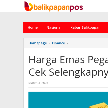
Skip
to
content
Home
Nasional
Kabar Balikpapan
Harga
Homepage
»
Finance
»
Emas
Pegadaian
Harga Emas Pega
3
Maret
Cek Selengkapnya
2025:
Cek
Selengkapnya
by
March 3, 2025
di
admin
Sini