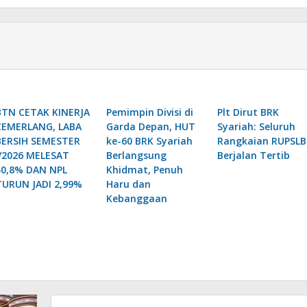
BTN CETAK KINERJA
Pemimpin Divisi di
Plt Dirut BRK
CEMERLANG, LABA
Garda Depan, HUT
Syariah: Seluruh
BERSIH SEMESTER
ke-60 BRK Syariah
Rangkaian RUPSLB
I/2026 MELESAT
Berlangsung
Berjalan Tertib
40,8% DAN NPL
Khidmat, Penuh
TURUN JADI 2,99%
Haru dan
Kebanggaan