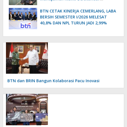
Internasional Perkuat Pertumbuhan
Berkelanjutan
BTN CETAK KINERJA CEMERLANG, LABA
BERSIH SEMESTER I/2026 MELESAT
40,8% DAN NPL TURUN JADI 2,99%
BTN dan BRIN Bangun Kolaborasi Pacu Inovasi