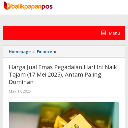
Skip
to
content
Menu
Harga
Homepage
»
Finance
»
Jual
Emas
Harga Jual Emas Pegadaian Hari Ini Naik
Pegadaian
Tajam (17 Mei 2025), Antam Paling
Hari
Dominan
Ini
Naik
by
May 17, 2025
Tajam
admin
(17
Mei
2025),
Antam
Paling