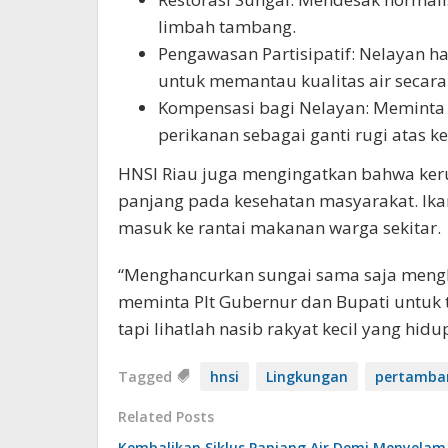
limbah tambang.
Pengawasan Partisipatif: Nelayan h
untuk memantau kualitas air secara
Kompensasi bagi Nelayan: Meminta
perikanan sebagai ganti rugi atas k
HNSI Riau juga mengingatkan bahwa ke
panjang pada kesehatan masyarakat. Ika
masuk ke rantai makanan warga sekitar.
“Menghancurkan sungai sama saja meng
meminta Plt Gubernur dan Bupati untuk 
tapi lihatlah nasib rakyat kecil yang hid
Tagged
hnsi
Lingkungan
pertamba
Related Posts
Kembalikan Siklus Panjang Air Demi Menyela