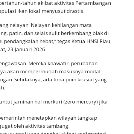
bertahun-tahun akibat aktivitas Pertambangan
pulasi ikan lokal menyusut drastis.
dang nelayan. Nelayan kehilangan mata
ng, patin, dan selais sulit berkembang biak di
i pendangkalan hebat,” tegas Ketua HNSI Riau,
t, 23 Januari 2026.
pengawasan. Mereka khawatir, perubahan
) hanya akan mempermudah masuknya modal
ngan. Setidaknya, ada lima poin krusial yang
ah:
tut jaminan nol merkuri (zero mercury) jika
 pemerintah menetapkan wilayah tangkap
ugat oleh aktivitas tambang.
sasi sungai yang dangkal akibat sedimentasi