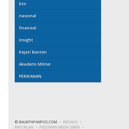
btn
nasional
finansial
Insight
Kejati Banten
Akademi Militer
PERIKANAN
© BALIKPAPANPOS.COM
REDAKSI
INFO IKLAN
PEDOMAN MEDIA SIBER