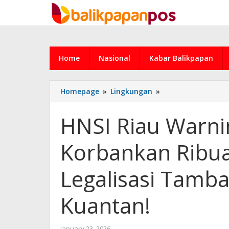
Skip
to
content
Home
Nasional
Kabar Balikpapan
HNSI
Homepage
»
Lingkungan
»
Riau
Warning
HNSI Riau Warni
Pemerintah:
Jangan
Korbankan Ribu
Korbankan
Ribuan
Nelayan
Legalisasi Tamb
Demi
Legalisasi
Kuantan!
Tambang
Emas
di
by
January 23, 2026