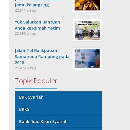
Jamu Pelangsing
22,911 views
Yuk Salurkan Bantuan
Anda ke Rumah Yatim
22,695 views
Jalan Tol Balikpapan-
Samarinda Rampung pada
2018
21,472 views
Topik Populer
BRK Syariah
BRKS
Bank Riau Kepri Syariah