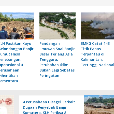
KLH Pastikan Kayu
Pandangan
BMKG Catat 143
Gelondongan Banjir
Ilmuwan Soal Banjir
Titik Panas
Sumut Hasil
Besar Terjang Asia
Terpantau di
Penebangan,
Tenggara,
Kalimantan,
Operasional 4
Perubahan Iklim
Tertinggi Nasiona
Perusahaan
Bukan Lagi Sebatas
Dihentikan
Peringatan
Sementara
4 Perusahaan Disegel Terkait
Dugaan Penyebab Banjir
Sumatera, KLH Periksa 8