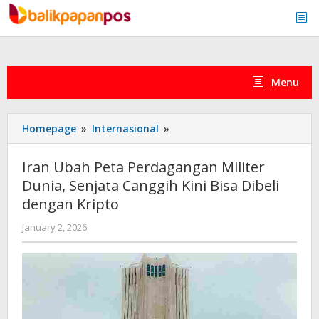
Skip
to
content
Menu
Iran
Homepage
»
Internasional
»
Ubah
Peta
Iran Ubah Peta Perdagangan Militer
Perdagangan
Dunia, Senjata Canggih Kini Bisa Dibeli
Militer
dengan Kripto
Dunia,
Senjata
by
January 2, 2026
Canggih
admin
Kini
Bisa
Dibeli
dengan
Kripto