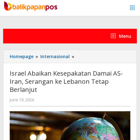
Skip
to
content
Menu
Israel
Homepage
»
Internasional
»
Abaikan
Kesepakatan
Israel Abaikan Kesepakatan Damai AS-
Damai
Iran, Serangan ke Lebanon Tetap
AS-
Berlanjut
Iran,
Serangan
by
June 19, 2026
ke
admin
Lebanon
Tetap
Berlanjut