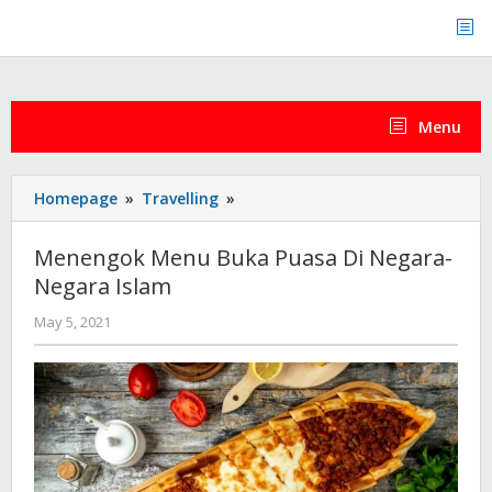
Skip
to
content
Menu
Menengok
Homepage
»
Travelling
»
Menu
Buka
Menengok Menu Buka Puasa Di Negara-
Puasa
Negara Islam
Di
Negara-
by
May 5, 2021
Negara
admin
Islam