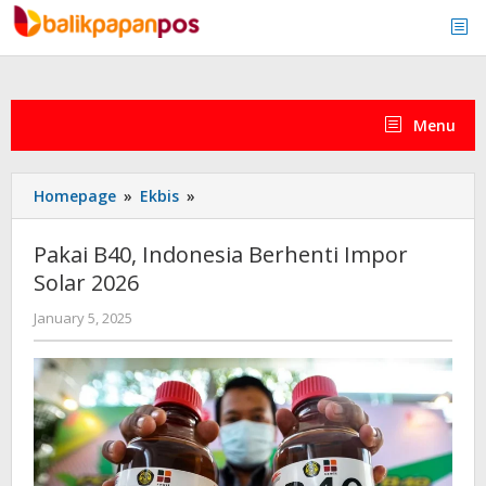
Skip
to
content
Menu
Pakai
Homepage
»
Ekbis
»
B40,
Indonesia
Pakai B40, Indonesia Berhenti Impor
Berhenti
Solar 2026
Impor
Solar
by
January 5, 2025
2026
admin