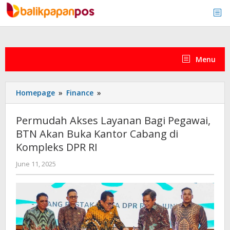
Skip
to
content
Menu
Permudah
Homepage
»
Finance
»
Akses
Layanan
Permudah Akses Layanan Bagi Pegawai,
Bagi
BTN Akan Buka Kantor Cabang di
Pegawai,
Kompleks DPR RI
BTN
Akan
by
June 11, 2025
Buka
admin
Kantor
Cabang
di
Kompleks
DPR