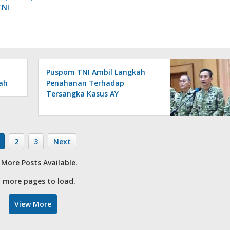
TNI
​Puspom TNI Ambil Langkah
ah
Penahanan Terhadap
Tersangka Kasus AY
2
3
Next
More Posts Available.
 more pages to load.
View More