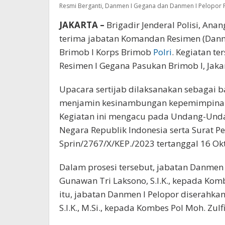
Resmi Berganti, Danmen I Gegana dan Danmen I Pelopor 
JAKARTA –
Brigadir Jenderal Polisi, An
terima jabatan Komandan Resimen (Danm
Brimob I Korps Brimob
Polri
. Kegiatan t
Resimen I Gegana Pasukan Brimob I, Jakar
Upacara sertijab dilaksanakan sebagai b
menjamin kesinambungan kepemimpinan 
Kegiatan ini mengacu pada Undang-Unda
Negara Republik Indonesia serta Surat 
Sprin/2767/X/KEP./2023 tertanggal 16 Ok
Dalam prosesi tersebut, jabatan Danmen
Gunawan Tri Laksono, S.I.K., kepada Komb
itu, jabatan Danmen I Pelopor diserahk
S.I.K., M.Si., kepada Kombes Pol Moh. Zulfi