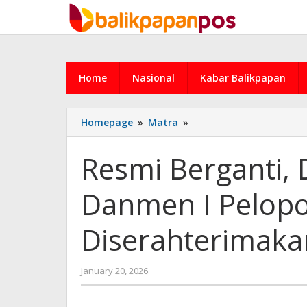
Skip
to
content
Home
Nasional
Kabar Balikpapan
Resmi
Homepage
»
Matra
»
Berganti,
Danmen
Resmi Berganti,
I
Gegana
Danmen I Pelopo
dan
Danmen
I
Diserahterimaka
Pelopor
Pasukan
Brimob
by
January 20, 2026
I
admin
Diserahterimakan