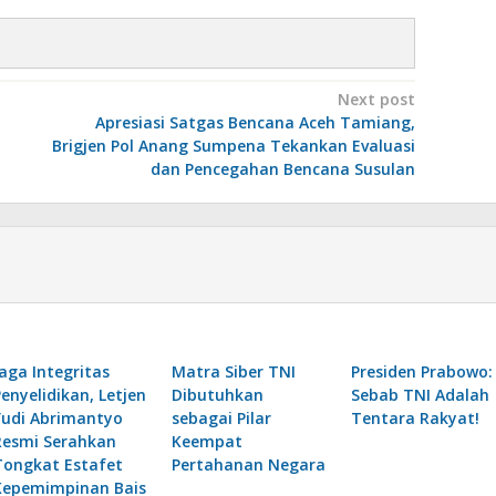
Next post
Apresiasi Satgas Bencana Aceh Tamiang,
Brigjen Pol Anang Sumpena Tekankan Evaluasi
dan Pencegahan Bencana Susulan
Jaga Integritas
Matra Siber TNI
Presiden Prabowo:
Penyelidikan, Letjen
Dibutuhkan
Sebab TNI Adalah
Yudi Abrimantyo
sebagai Pilar
Tentara Rakyat!
Resmi Serahkan
Keempat
Tongkat Estafet
Pertahanan Negara
Kepemimpinan Bais