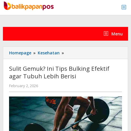
Skip
to
content
Menu
Sulit
Homepage
»
Kesehatan
»
Gemuk?
Ini
Sulit Gemuk? Ini Tips Bulking Efektif
Tips
agar Tubuh Lebih Berisi
Bulking
Efektif
by
February 2, 2026
agar
admin
Tubuh
Lebih
Berisi