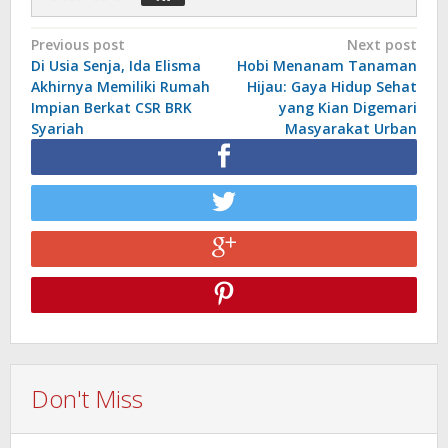
Post
Previous post
Next post
Di Usia Senja, Ida Elisma
Hobi Menanam Tanaman
navigation
Akhirnya Memiliki Rumah
Hijau: Gaya Hidup Sehat
Impian Berkat CSR BRK
yang Kian Digemari
Syariah
Masyarakat Urban
Don't Miss