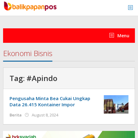
Skip
to
content
Menu
Ekonomi Bisnis
Tag:
#Apindo
Pengusaha Minta Bea Cukai Ungkap
Data 26.415 Kontainer Impor
by
Berita
August 8, 2024
redaksi