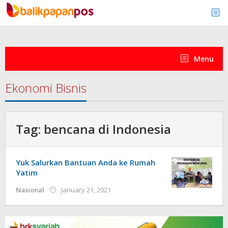
Skip
to
content
Menu
Ekonomi Bisnis
Tag:
bencana di Indonesia
Yuk Salurkan Bantuan Anda ke Rumah
Yatim
by
Nasional
January 21, 2021
admin