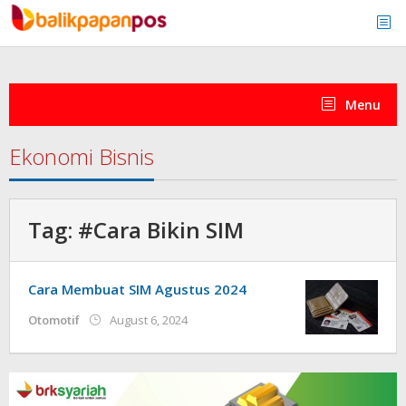
Skip
to
content
Menu
Ekonomi Bisnis
Tag:
#Cara Bikin SIM
Cara Membuat SIM Agustus 2024
by
Otomotif
August 6, 2024
redaksi