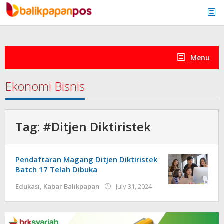
Skip
to
content
Menu
Ekonomi Bisnis
Tag:
#Ditjen Diktiristek
Pendaftaran Magang Ditjen Diktiristek
Batch 17 Telah Dibuka
by
Edukasi
,
Kabar Balikpapan
July 31, 2024
redaksi