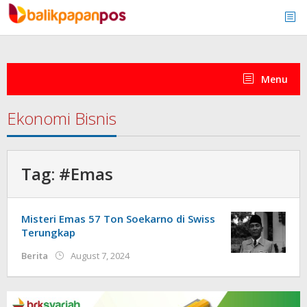
Skip
to
content
Menu
Ekonomi Bisnis
Tag:
#Emas
Misteri Emas 57 Ton Soekarno di Swiss
Terungkap
by
Berita
August 7, 2024
redaksi