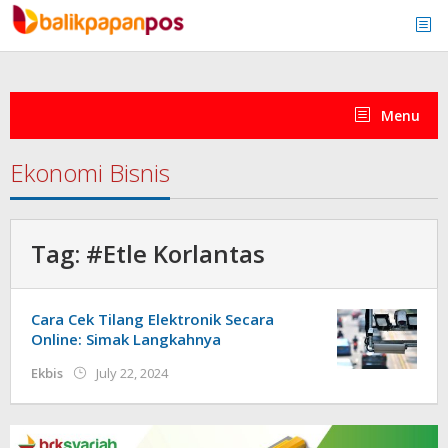
Skip
to
content
Menu
Ekonomi Bisnis
Tag:
#Etle Korlantas
Cara Cek Tilang Elektronik Secara
Online: Simak Langkahnya
by
Ekbis
July 22, 2024
redaksi