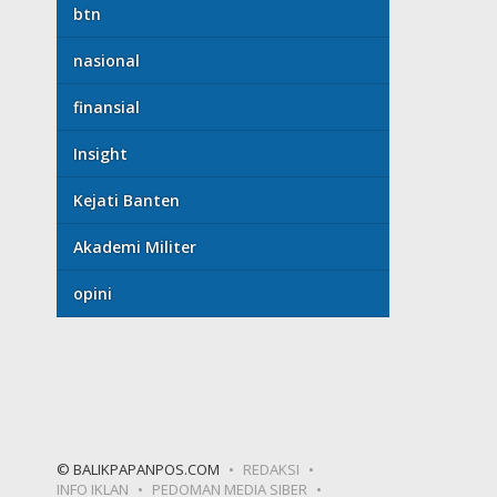
btn
nasional
finansial
Insight
Kejati Banten
Akademi Militer
opini
© BALIKPAPANPOS.COM
REDAKSI
INFO IKLAN
PEDOMAN MEDIA SIBER