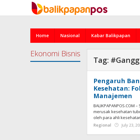
Skip
to
content
Home
Nasional
Kabar Balikpapan
Ekonomi Bisnis
Tag:
#Gangg
Pengaruh Ban
Kesehatan: Fo
Manajemen
BALIKPAPANPOS.COM – St
merusak kesehatan tubu
oleh para ahli kesehat
Regional
July 23, 2