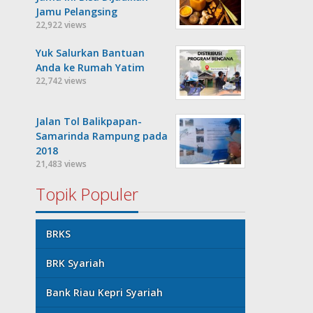
Jamu Pelangsing
22,922 views
Yuk Salurkan Bantuan
Anda ke Rumah Yatim
22,742 views
Jalan Tol Balikpapan-
Samarinda Rampung pada
2018
21,483 views
Topik Populer
BRKS
BRK Syariah
Bank Riau Kepri Syariah