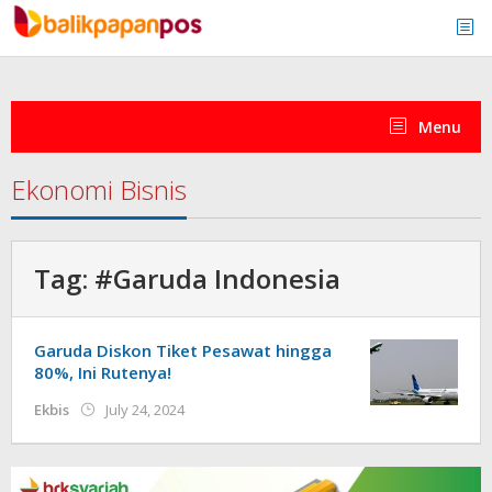
Skip
to
content
Menu
Ekonomi Bisnis
Tag:
#Garuda Indonesia
Garuda Diskon Tiket Pesawat hingga
80%, Ini Rutenya!
by
Ekbis
July 24, 2024
redaksi