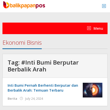
Skip
to
content
Menu
Ekonomi Bisnis
Tag:
#Inti Bumi Berputar
Berbalik Arah
Inti Bumi Pernah Berhenti Berputar dan
Berbalik Arah: Temuan Terbaru
by
Berita
July 24, 2024
redaksi