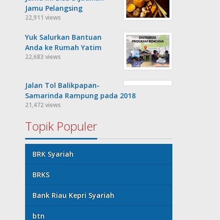
Jamu Pelangsing
22,911 views
Yuk Salurkan Bantuan
Anda ke Rumah Yatim
22,683 views
Jalan Tol Balikpapan-
Samarinda Rampung pada 2018
21,472 views
Topik Populer
BRK Syariah
BRKS
Bank Riau Kepri Syariah
btn