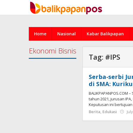
Skip
to
content
Home
Nasional
Kabar Balikpapan
Ekonomi Bisnis
Tag:
#IPS
Serba-serbi J
di SMA: Kurik
BALIKPAPANPOS.COM – S
tahun 2021, jurusan IPA
Keputusan ini bertujuan
Berita
,
Edukasi
Jul