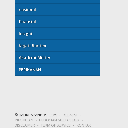
nasional
finansial
Insight
Kejati Banten
Akademi Militer
PERIKANAN
© BALIKPAPANPOS.COM
REDAKSI
INFO IKLAN
PEDOMAN MEDIA SIBER
DISCLAIMER
TERM OF SERVICE
KONTAK