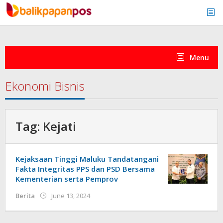
Skip
to
content
Menu
Ekonomi Bisnis
Tag:
Kejati
Kejaksaan Tinggi Maluku Tandatangani
Fakta Integritas PPS dan PSD Bersama
Kementerian serta Pemprov
by
Berita
June 13, 2024
admin