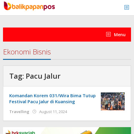
Skip
to
content
Menu
Ekonomi Bisnis
Tag:
Pacu Jalur
Komandan Korem 031/Wira Bima Tutup
Festival Pacu Jalur di Kuansing
by
Travelling
August 11, 2024
admin