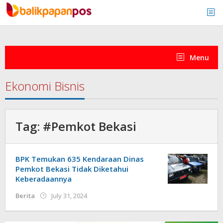
Skip
to
content
Menu
Ekonomi Bisnis
Tag:
#Pemkot Bekasi
BPK Temukan 635 Kendaraan Dinas
Pemkot Bekasi Tidak Diketahui
Keberadaannya
by
Berita
July 31, 2024
redaksi