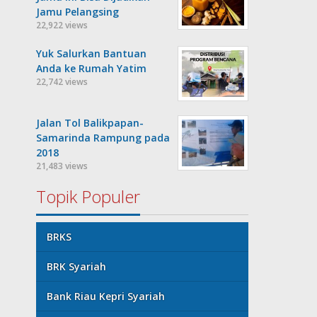
Jamu Pelangsing
22,922 views
Yuk Salurkan Bantuan
Anda ke Rumah Yatim
22,742 views
Jalan Tol Balikpapan-
Samarinda Rampung pada
2018
21,483 views
Topik Populer
BRKS
BRK Syariah
Bank Riau Kepri Syariah