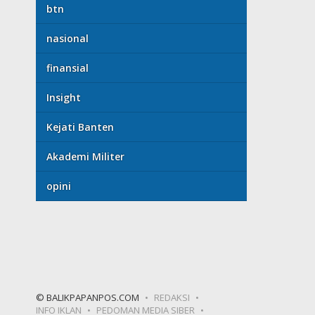
btn
nasional
finansial
Insight
Kejati Banten
Akademi Militer
opini
© BALIKPAPANPOS.COM
REDAKSI
INFO IKLAN
PEDOMAN MEDIA SIBER