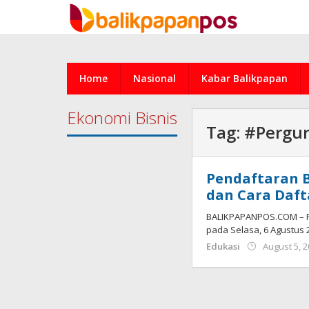
Skip
to
content
Home
Nasional
Kabar Balikpapan
Ekonomi Bisnis
Tag:
#Pergur
Pendaftaran B
dan Cara Daf
BALIKPAPANPOS.COM – Pe
pada Selasa, 6 Agustus 2
Edukasi
August 5, 