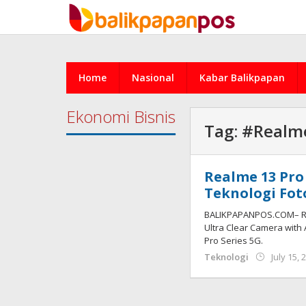
Skip
to
content
Home
Nasional
Kabar Balikpapan
Ekonomi Bisnis
Tag:
#Realme
Realme 13 Pro
Teknologi Fot
BALIKPAPANPOS.COM– Re
Ultra Clear Camera with
Pro Series 5G.
Teknologi
July 15, 