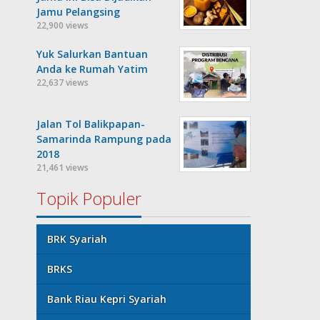
Jamu Pelangsing
22,900 views
Yuk Salurkan Bantuan
Anda ke Rumah Yatim
22,637 views
Jalan Tol Balikpapan-
Samarinda Rampung pada
2018
21,461 views
Topik Populer
BRK Syariah
BRKS
Bank Riau Kepri Syariah