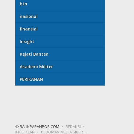
btn
nasional
finansial
Insight
Kejati Banten
Akademi Militer
PERIKANAN
© BALIKPAPANPOS.COM
REDAKSI
INFO IKLAN
PEDOMAN MEDIA SIBER