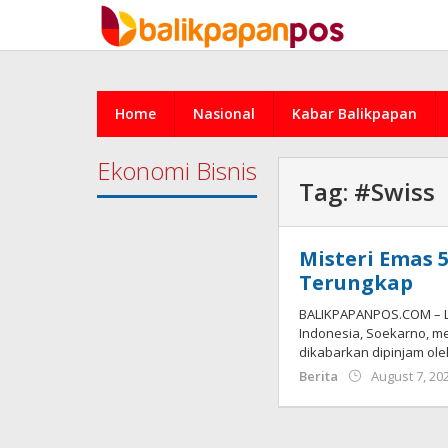
Skip
to
content
Home
Nasional
Kabar Balikpapan
Ekonomi Bisnis
Tag:
#Swiss
Misteri Emas 
Terungkap
BALIKPAPANPOS.COM – L
Indonesia, Soekarno, m
dikabarkan dipinjam ole
Berita
August 7, 20