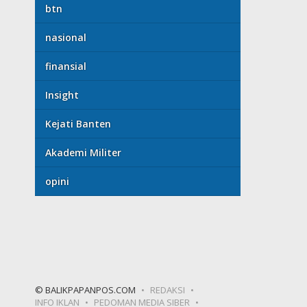
btn
nasional
finansial
Insight
Kejati Banten
Akademi Militer
opini
© BALIKPAPANPOS.COM
REDAKSI
INFO IKLAN
PEDOMAN MEDIA SIBER