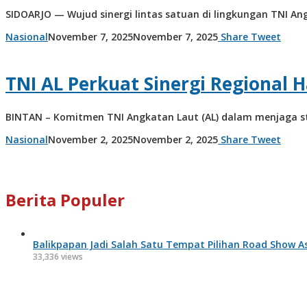
SIDOARJO — Wujud sinergi lintas satuan di lingkungan TNI A
by
Nasional
November 7, 2025
November 7, 2025
Share
Tweet
admin
TNI AL Perkuat Sinergi Regional
BINTAN – Komitmen TNI Angkatan Laut (AL) dalam menjaga sta
by
Nasional
November 2, 2025
November 2, 2025
Share
Tweet
admin
Berita Populer
Balikpapan Jadi Salah Satu Tempat Pilihan Road Show A
33,336 views