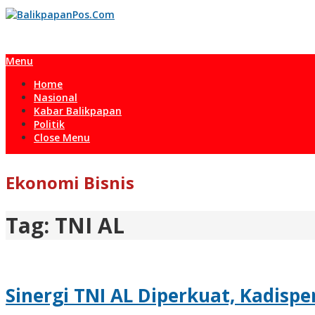
Skip
to
content
Menu
Home
Nasional
Kabar Balikpapan
Politik
Close Menu
Ekonomi Bisnis
Tag:
TNI AL
Sinergi TNI AL Diperkuat, Kadis