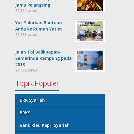
Jamu Pelangsing
22,911 views
Yuk Salurkan Bantuan
Anda ke Rumah Yatim
22,683 views
Jalan Tol Balikpapan-
Samarinda Rampung pada
2018
21,472 views
Topik Populer
BRK Syariah
BRKS
Bank Riau Kepri Syariah