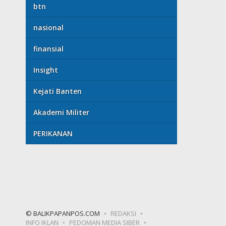
btn
nasional
finansial
Insight
Kejati Banten
Akademi Militer
PERIKANAN
© BALIKPAPANPOS.COM
REDAKSI
INFO IKLAN
PEDOMAN MEDIA SIBER