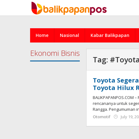
Skip
to
content
Home
Nasional
Kabar Balikpapan
Ekonomi Bisnis
Tag:
#Toyota
Toyota Segera
Toyota Hilux
BALIKPAPANPOS.COM – P
rencananya untuk seger
Rangga. Pengumuman in
Otomotif
July 19, 2