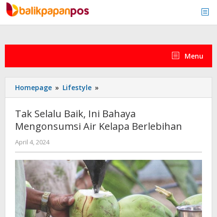
Skip
to
content
Menu
Tak
Homepage
»
Lifestyle
»
Selalu
Baik,
Tak Selalu Baik, Ini Bahaya
Ini
Mengonsumsi Air Kelapa Berlebihan
Bahaya
Mengonsumsi
by
April 4, 2024
Air
admin
Kelapa
Berlebihan