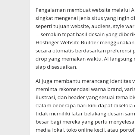
Pengalaman membuat website melalui AI 
singkat mengenai jenis situs yang ingin d
seperti tujuan website, audiens, style wa
—semakin tepat hasil desain yang diberika
Hostinger Website Builder menggunakan 
secara otomatis berdasarkan preferensi
drop yang memakan waktu, AI langsung
siap disesuaikan.
AI juga membantu merancang identitas vi
meminta rekomendasi warna brand, varias
ilustrasi, dan header yang sesuai tema b
dalam beberapa hari kini dapat dikelol
tidak memiliki latar belakang desain sam
besar bagi mereka yang perlu menyelesai
media lokal, toko online kecil, atau portof