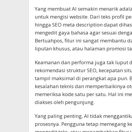
Yang membuat AI semakin menarik ada
untuk mengisi website. Dari teks profil pe
hingga SEO meta description dapat dihas
mengedit gaya bahasa agar sesuai denga
Bertuahpos, fitur ini sangat membantu 
liputan khusus, atau halaman promosi t
Keamanan dan performa juga tak luput da
rekomendasi struktur SEO, kecepatan sit
tampil maksimal di perangkat apa pun.
kesalahan teknis dan memperbaikinya ot
memeriksa kode satu per satu. Hal ini me
diakses oleh pengunjung.
Yang paling penting, AI tidak mengganti
prosesnya. Pengguna tetap memegang ken
mengedit teks, atau menambahkan fitur y