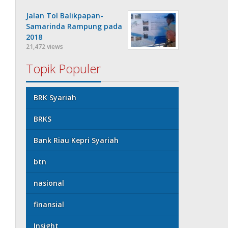
Jalan Tol Balikpapan-
Samarinda Rampung pada
2018
21,472 views
Topik Populer
BRK Syariah
BRKS
Bank Riau Kepri Syariah
btn
nasional
finansial
Insight