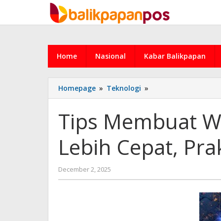
Skip
to
content
Home
Nasional
Kabar Balikpapan
Tips
Homepage
»
Teknologi
»
Membuat
Website
Tips Membuat We
Melalui
AI
Lebih Cepat, Prak
agar
Lebih
Cepat,
by
December 2, 2025
Praktis,
admin
dan
Profesional