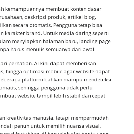
lah kemampuannya membuat konten dasar
rusahaan, deskripsi produk, artikel blog,
ilkan secara otomatis. Pengguna tetap bisa
n karakter brand. Untuk media daring seperti
dalam menyiapkan halaman baru, landing page
anpa harus menulis semuanya dari awal.
ri perhatian. AI kini dapat memberikan
us, hingga optimasi mobile agar website dapat
 Beberapa platform bahkan mampu mendeteksi
omatis, sehingga pengguna tidak perlu
mbuat website tampil lebih stabil dan cepat
kan kreativitas manusia, tetapi mempermudah
dali penuh untuk memilih nuansa visual,
ang dibutuhkan. AI hanyalah alat bantu yang