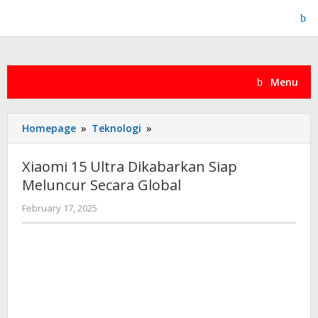
Skip
to
content
Menu
Xiaomi
Homepage
»
Teknologi
»
15
Ultra
Xiaomi 15 Ultra Dikabarkan Siap
Dikabarkan
Meluncur Secara Global
Siap
Meluncur
by
February 17, 2025
Secara
admin
Global