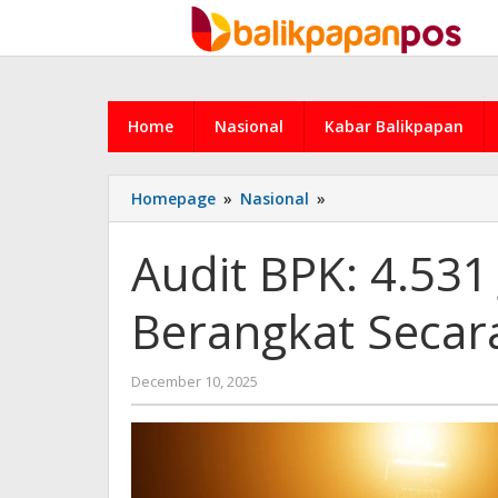
Skip
to
content
Home
Nasional
Kabar Balikpapan
Audit
Homepage
»
Nasional
»
BPK:
4.531
Audit BPK: 4.531
Jemaah
Haji
Berangkat Secara
2024
Berangkat
Secara
by
December 10, 2025
Ilegal
admin