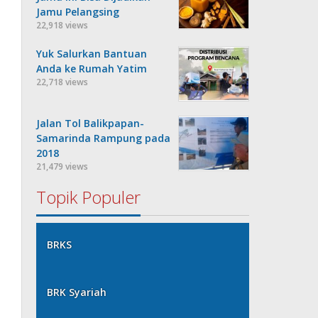
Jamu Pelangsing
22,918 views
Yuk Salurkan Bantuan
Anda ke Rumah Yatim
22,718 views
Jalan Tol Balikpapan-
Samarinda Rampung pada
2018
21,479 views
Topik Populer
BRKS
BRK Syariah