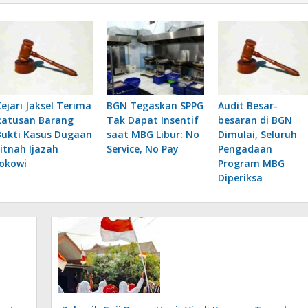
Kejari Jaksel Terima
BGN Tegaskan SPPG
Audit Besar-
Ratusan Barang
Tak Dapat Insentif
besaran di BGN
Bukti Kasus Dugaan
saat MBG Libur: No
Dimulai, Seluruh
Fitnah Ijazah
Service, No Pay
Pengadaan
Jokowi
Program MBG
Diperiksa