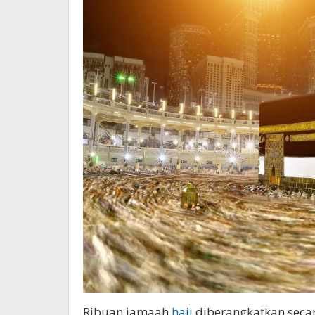
Ribuan jamaah
haji
diberangkatkan secar