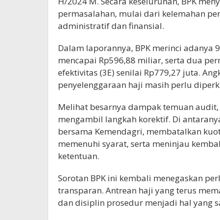
H/2024 M. Secara keseluruhan, BPK men
permasalahan, mulai dari kelemahan pen
administratif dan finansial.
Dalam laporannya, BPK merinci adanya 9
mencapai Rp596,88 miliar, serta dua perm
efektivitas (3E) senilai Rp779,27 juta. An
penyelenggaraan haji masih perlu diperk
Melihat besarnya dampak temuan audit,
mengambil langkah korektif. Di antarany
bersama Kemendagri, membatalkan kuo
memenuhi syarat, serta meninjau kembali
ketentuan.
Sorotan BPK ini kembali menegaskan per
transparan. Antrean haji yang terus me
dan disiplin prosedur menjadi hal yang s