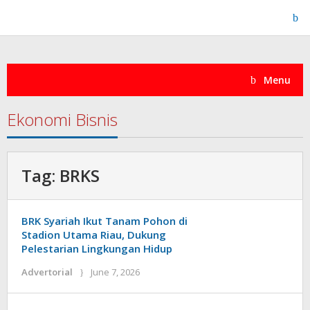
Skip
to
content
Menu
Ekonomi Bisnis
Tag:
BRKS
BRK Syariah Ikut Tanam Pohon di
Stadion Utama Riau, Dukung
Pelestarian Lingkungan Hidup
by
Advertorial
June 7, 2026
admin