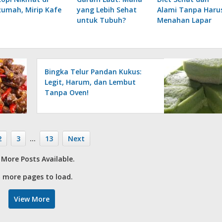
Rumah, Mirip Kafe
yang Lebih Sehat
Alami Tanpa Haru
untuk Tubuh?
Menahan Lapar
Bingka Telur Pandan Kukus:
Legit, Harum, dan Lembut
Tanpa Oven!
2
3
…
13
Next
More Posts Available.
 more pages to load.
View More