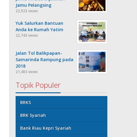
Jamu Pelangsing
22,923 views
Yuk Salurkan Bantuan
Anda ke Rumah Yatim
22,743 views
Jalan Tol Balikpapan-
Samarinda Rampung pada
2018
21,483 views
Topik Populer
BRKS
BRK Syariah
Bank Riau Kepri Syariah