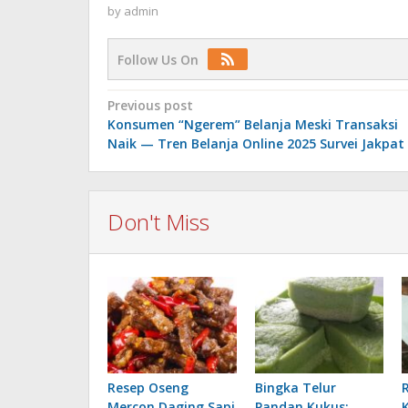
by
admin
Follow Us On
Post
Previous post
Konsumen “Ngerem” Belanja Meski Transaksi
navigation
Naik — Tren Belanja Online 2025 Survei Jakpat
Don't Miss
Resep Oseng
Bingka Telur
Mercon Daging Sapi
Pandan Kukus: