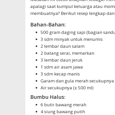
apalagi saat kumpul keluarga atau mom
membuatnya? Berikut resep lengkap dan
Bahan-Bahan:
500 gram daging sapi (bagian sandu
3 sdm minyak untuk menumis
2 lembar daun salam
2 batang serai, memarkan
3 lembar daun jeruk
1 sdm air asam jawa
3 sdm kecap manis
Garam dan gula merah secukupnya
Air secukupnya (± 500 ml)
Bumbu Halus:
6 butir bawang merah
4 siung bawang putih