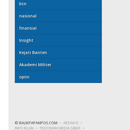
btn
nasional
finansial
Insight
Kejati Banten
Akademi Militer
opini
© BALIKPAPANPOS.COM
REDAKSI
INFO IKLAN
PEDOMAN MEDIA SIBER