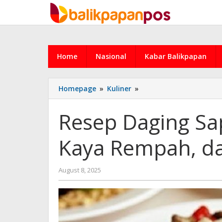
Skip
to
content
Home
Nasional
Kabar Balikpapan
Resep
Homepage
»
Kuliner
»
Daging
Sapi
Resep Daging Sap
Pada
Hitam:
Kaya Rempah, da
Lezat,
Kaya
Rempah,
by
August 8, 2025
dan
admin
Bikin
Nagih!