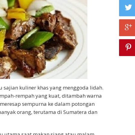
u sajian kuliner khas yang menggoda lidah.
rempah-rempah yang kuat, ditambah warna
ng meresap sempurna ke dalam potongan
 banyak orang, terutama di Sumatera dan
nu utama saat makan siang atau malam,