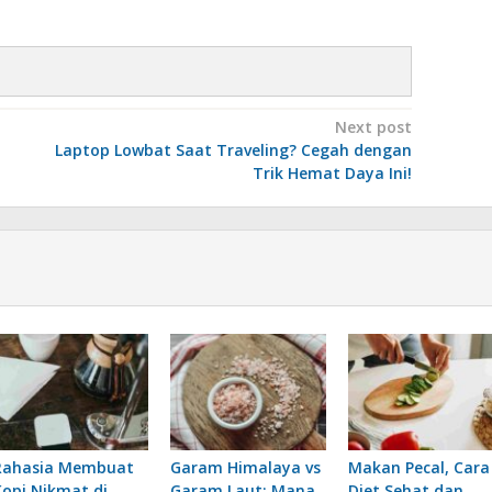
Next post
Laptop Lowbat Saat Traveling? Cegah dengan
Trik Hemat Daya Ini!
Rahasia Membuat
Garam Himalaya vs
Makan Pecal, Cara
Kopi Nikmat di
Garam Laut: Mana
Diet Sehat dan