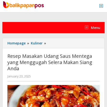
Skip
to
content
Menu
Resep
Homepage
»
Kuliner
»
Masakan
Udang
Resep Masakan Udang Saus Mentega
Saus
yang Menggugah Selera Makan Siang
Mentega
Anda
yang
Menggugah
by
January 23, 2025
Selera
admin
Makan
Siang
Anda