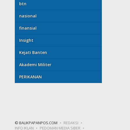
btn
nasional
finansial
Insight
Kejati Banten
Akademi Militer
PERIKANAN
© BALIKPAPANPOS.COM
REDAKSI
INFO IKLAN
PEDOMAN MEDIA SIBER