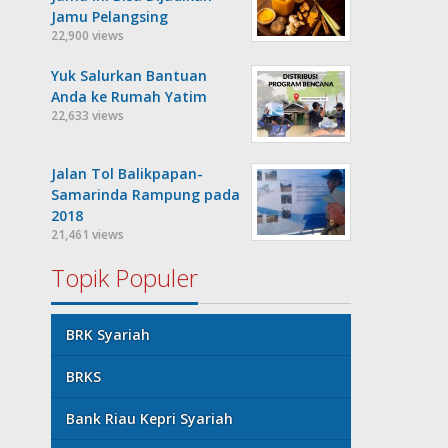
Jamu Pelangsing
22,900 views
Yuk Salurkan Bantuan
Anda ke Rumah Yatim
22,633 views
Jalan Tol Balikpapan-
Samarinda Rampung pada
2018
21,461 views
Topik Populer
BRK Syariah
BRKS
Bank Riau Kepri Syariah