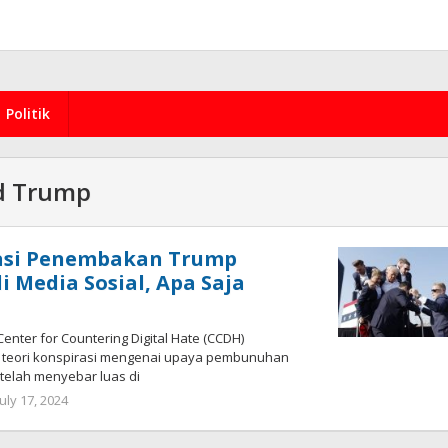
Politik
d Trump
rasi Penembakan Trump
 Media Sosial, Apa Saja
ter for Countering Digital Hate (CCDH)
eori konspirasi mengenai upaya pembunuhan
telah menyebar luas di
by
July 17, 2024
redaksi