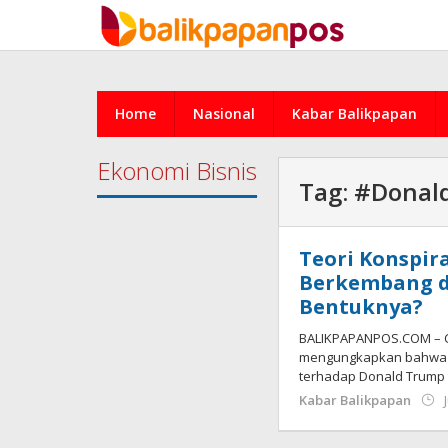
Skip
to
content
Home
Nasional
Kabar Balikpapan
Ekonomi Bisnis
Tag:
#Donal
Teori Konspi
Berkembang di
Bentuknya?
BALIKPAPANPOS.COM – Cen
mengungkapkan bahwa t
terhadap Donald Trump 
Kabar Balikpapan