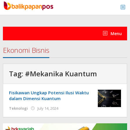
Skip
to
content
Menu
Ekonomi Bisnis
Tag:
#Mekanika Kuantum
Fisikawan Ungkap Potensi Ilusi Waktu
dalam Dimensi Kuantum
by
Teknologi
July 14, 2024
redaksi